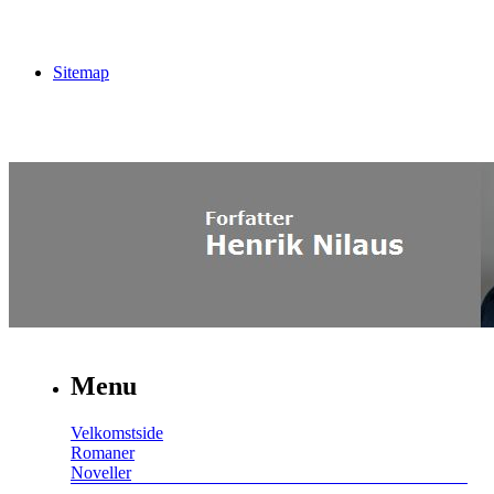
Sitemap
Menu
Velkomstside
Romaner
Noveller