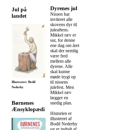
Dyrenes jul
Jul på
Nissen har
landet
inviteret alle
skovens dyr til
juleaftens.
Mikkel ræv er
sur, for denne
ene dag om året
skal der nemlig
være fred
mellem alle
dyrene. Alle
skal kunne
møde trygt op
til nissens
Illustrator: Bodil
julefest. Men
Nederby
Mikkel ræv
lægger en
Børnenes
snedig plan.
Ænsyklopædi
Historien er
illustreret af
Bodil Nederby
og er indtalt af