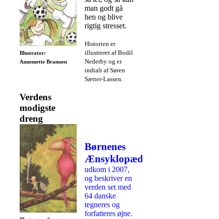
man godt gå
hen og blive
rigtig stresset.
Historien er
illustreret af Bodil
Illustrator:
Nederby og er
Annemette Bramsen
indtalt af Søren
Sætter-Lassen.
Verdens
modigste
dreng
Børnenes
Ænsyklopædi
udkom i 2007,
og beskriver en
verden set med
64 danske
tegneres og
forfatteres øjne.