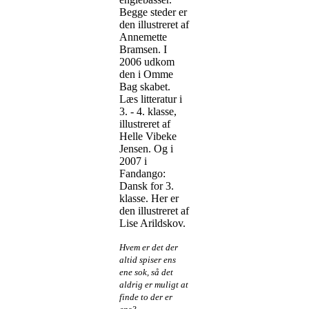
Begge steder er
den illustreret af
Annemette
Bramsen. I
2006 udkom
den i Omme
Bag skabet.
Læs litteratur i
3. - 4. klasse,
illustreret af
Helle Vibeke
Jensen. Og i
2007 i
Fandango:
Dansk for 3.
klasse. Her er
den illustreret af
Lise Arildskov.
Hvem er det der
altid spiser ens
ene sok, så det
aldrig er muligt at
finde to der er