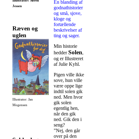
Illustrator: Søren
En blanding af
Jessen
godnathistorier
og små, sjove,
kloge og
fortællende
Ræven og
beskrivelser af
uglen
ting og sager.
Min historie
Solen
hedder
,
og er Illustreret
af Julie Kyhl.
Pigen ville ikke
sove, hun ville
være oppe lige
indtil solen gik
ned. Men hvor
Illustrator: Jan
gik solen
Mogensen
egentlig hen,
når den gik
ned. Gik den i
seng?
”Nej, den går
over på den