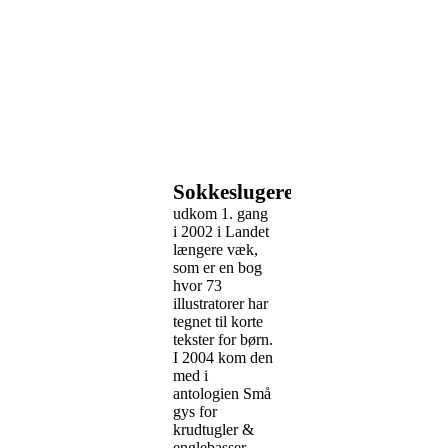
Sokkeslugeren
udkom 1. gang
i 2002 i Landet
længere væk,
som er en bog
hvor 73
illustratorer har
tegnet til korte
tekster for børn.
I 2004 kom den
med i
antologien Små
gys for
krudtugler &
englebasser.