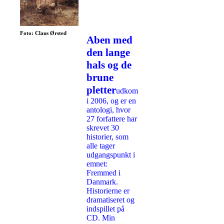
Foto: Claus Ørsted
Aben med
den lange
hals og de
brune
pletter
udkom
i 2006, og er en
antologi, hvor
27 forfattere har
skrevet 30
historier, som
alle tager
udgangspunkt i
emnet:
Fremmed i
Danmark.
Historierne er
dramatiseret og
indspillet på
CD. Min