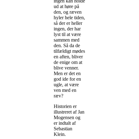
ingen kan holde
ud at høre på
den, og ræven
hyler hele tiden,
så der er heller
ingen, der har
lyst til at være
sammen med
den. Så da de
tilfældigt mødes
en aften, bliver
de enige om at
blive venner.
Men er det en
god ide for en
ugle, at være
ven med en
ræv?
Historien er
illustreret af Jan
Mogensen og
er indtalt af
Sebastian
Klein.