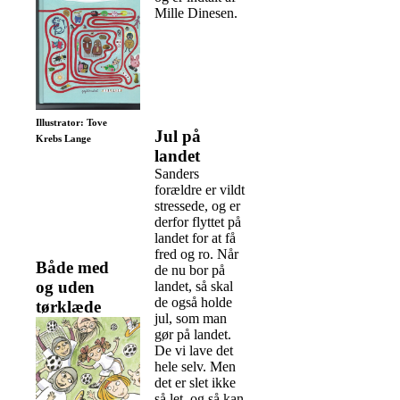
Mille Dinesen.
Illustrator: Tove
Jul på
Krebs Lange
landet
Sanders
forældre er vildt
stressede, og er
derfor flyttet på
landet for at få
fred og ro. Når
Både med
de nu bor på
og uden
landet, så skal
de også holde
tørklæde
jul, som man
gør på landet.
De vi lave det
hele selv. Men
det er slet ikke
så let, og så kan