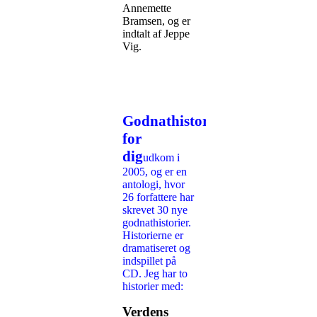
Annemette
Bramsen, og er
indtalt af Jeppe
Vig.
Godnathistorier
for
dig
udkom i
2005, og er en
antologi, hvor
26 forfattere har
skrevet 30 nye
godnathistorier.
Historierne er
dramatiseret og
indspillet på
CD. Jeg har to
historier med:
Verdens