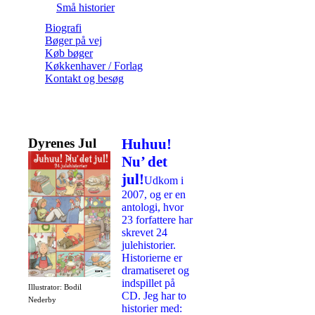
Små historier
Biografi
Bøger på vej
Køb bøger
Køkkenhaver / Forlag
Kontakt og besøg
Dyrenes Jul
Huhuu!
Nu’ det
jul!
Udkom i
2007, og er en
antologi, hvor
23 forfattere har
skrevet 24
julehistorier.
Historierne er
dramatiseret og
indspillet på
Illustrator: Bodil
CD. Jeg har to
Nederby
historier med: