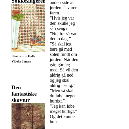
Sokkeslugeren
anden side af
jorden.” svarer
faren.
”Hvis jeg var
der, skulle jeg
så i seng?”
”Nej for så var
det jo dag.”
”Så skal jeg
bare gå med
solen rundt om
Illustrator: Helle
jorden. Når den
Vibeke Jensen
går, går jeg
med. Så vil den
aldrig gå ned,
og jeg skal
aldrig i seng.”
Den
”Men så skal
fantastiske
du løbe meget
skovtur
hurtigt.”
”Jeg kan løbe
meget hurtigt.”
Og det kunne
hun.