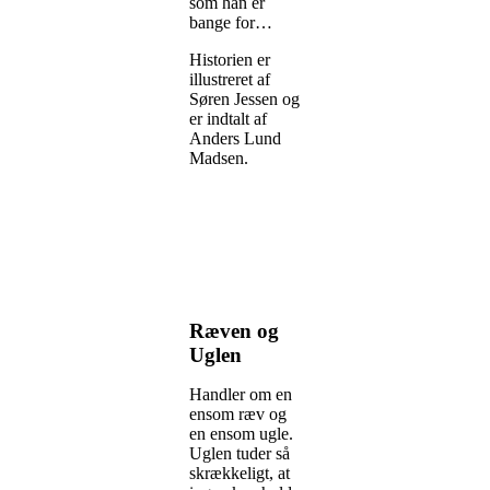
som han er
bange for…
Historien er
illustreret af
Søren Jessen og
er indtalt af
Anders Lund
Madsen.
Ræven og
Uglen
Handler om en
ensom ræv og
en ensom ugle.
Uglen tuder så
skrækkeligt, at